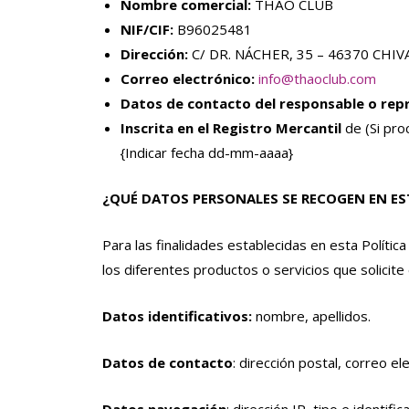
Nombre comercial:
THÄO CLUB
NIF/CIF:
B96025481
Dirección:
C/ DR. NÁCHER, 35 – 46370 CHIV
Correo electrónico:
info@thaoclub.com
Datos de contacto del responsable o rep
Inscrita en el Registro Mercantil
de (Si proc
{Indicar fecha dd-mm-aaaa}
¿QUÉ DATOS PERSONALES SE RECOGEN EN E
Para las finalidades establecidas en esta Políti
los diferentes productos o servicios que solicit
Datos identificativos:
nombre, apellidos.
Datos de contacto
: dirección postal, correo e
Datos navegación
: dirección IP, tipo e identif