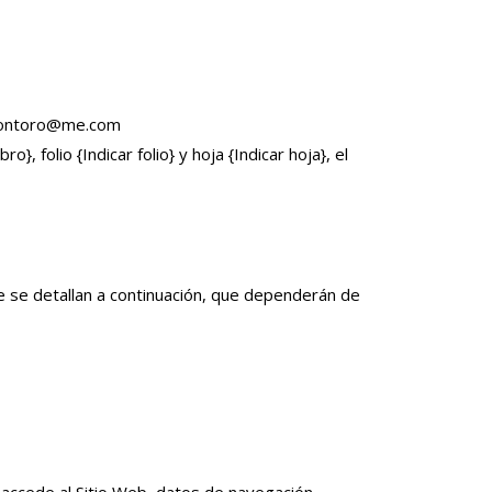
montoro@me.com
o}, folio {Indicar folio} y hoja {Indicar hoja}, el
ue se detallan a continuación, que dependerán de
al accede al Sitio Web, datos de navegación,