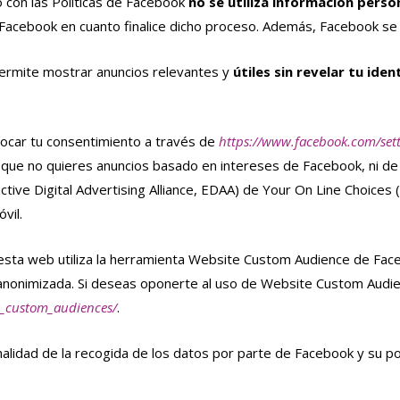
 con las Políticas de Facebook
no se utiliza información perso
 Facebook en cuanto finalice dicho proceso. Además, Facebook se 
ermite mostrar anuncios relevantes y
útiles sin revelar tu ide
ocar tu consentimiento a través de
https://www.facebook.com/set
 que no quieres anuncios basado en intereses de Facebook, ni de
ctive Digital Advertising Alliance, EDAA) de Your On Line Choices (
vil.
, esta web utiliza la herramienta Website Custom Audience de Fa
anonimizada. Si deseas oponerte al uso de Website Custom Audien
e_custom_audiences/
.
nalidad de la recogida de los datos por parte de Facebook y su po