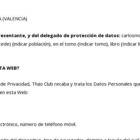
A (VALENCIA)
resentante, y del delegado de protección de datos:
carlos
ede) {indicar población}, en el tomo {Indicar tomo}, libro {Indicar libr
STA WEB?
ca de Privacidad, Thäo Club recaba y trata los Datos Personales q
e en esta Web:
lectrónico, número de teléfono móvil.
icación del dispositivo, tipo de navegador, dominio a través del cu